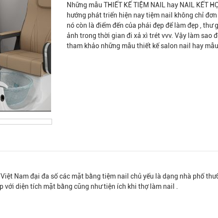
Những mẫu THIẾT KẾ TIỆM NAIL hay NAIL KẾT HỢP
hướng phát triển hiện nay tiệm nail không chỉ đơ
nó còn là điểm đến của phái đẹp để làm đẹp , thư g
ảnh trong thời gian đi xả xì trét vvv. Vậy làm sao
tham khảo những mẫu thiết kế salon nail hay mẫu 
Ở Việt Nam đại đa số các mặt bằng tiệm nail chủ yếu là dạng nhà phố th
 với diện tích mặt bằng cũng như tiện ích khi thợ làm nail .