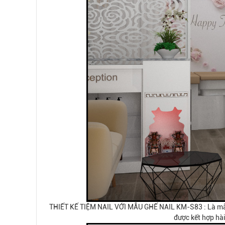
THIẾT KẾ TIỆM NAIL VỚI MẪU GHẾ NAIL KM-S83 : Là mẫu 
được kết hợp hà