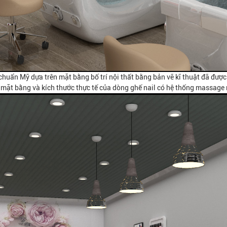
chuẩn Mỹ dựa trên mặt bằng bố trí nội thất bằng bản vẽ kĩ thuật đã được
 mặt bằng và kích thước thực tế của dòng ghế nail có hệ thống massage 