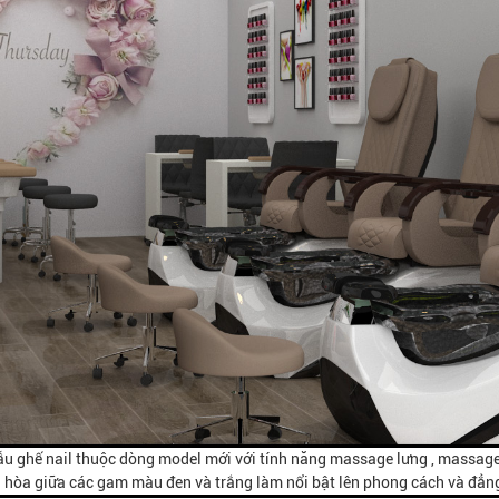
ghế nail thuộc dòng model mới với tính năng massage lưng , massage
i hòa giữa các gam màu đen và trắng làm nổi bật lên phong cách và đẳn