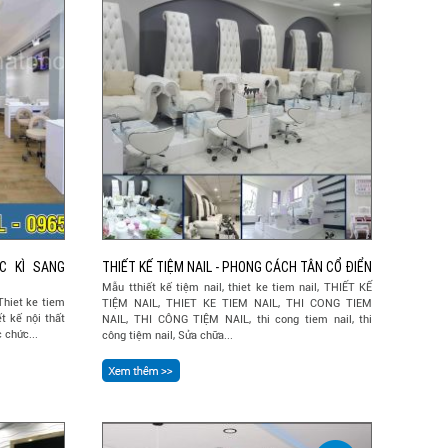
C KÌ SANG
THIẾT KẾ TIỆM NAIL - PHONG CÁCH TÂN CỔ ĐIỂN
Mẫu tthiết kế tiệm nail, thiet ke tiem nail, THIẾT KẾ
Thiet ke tiem
TIỆM NAIL, THIET KE TIEM NAIL, THI CONG TIEM
t kế nội thất
NAIL, THI CÔNG TIỆM NAIL, thi cong tiem nail, thi
 chức...
công tiệm nail, Sửa chữa...