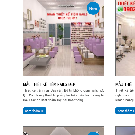
MẪU THIẾT KẾ TIỆM NAILS ĐẸP
MẪU THIẾT 
Thiết Kế tiệm nail đẹp cần: Bố trí không gian nails hợp
Thiết kế tiệ
lý . Các trang thiết bị phải phù hợp, tiện lợi .Trang trí
nghi, sang tr
mầu săc có mắt thẩm mỹ hài hòa thống...
khách hàng B