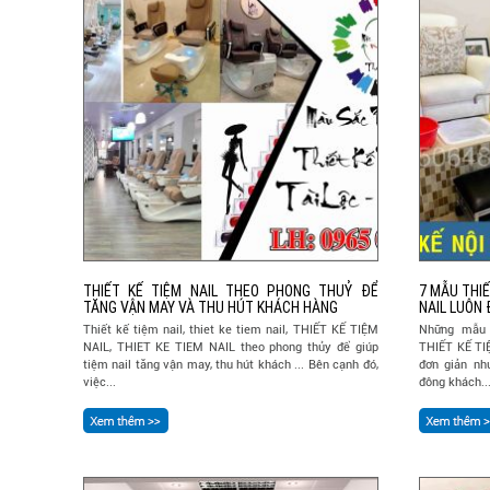
THIẾT KẾ TIỆM NAIL THEO PHONG THUỶ ĐỂ
7 MẪU THIẾ
TĂNG VẬN MAY VÀ THU HÚT KHÁCH HÀNG
NAIL LUÔN
Thiết kế tiệm nail, thiet ke tiem nail, THIẾT KẾ TIỆM
Những mẫu t
NAIL, THIET KE TIEM NAIL theo phong thủy để giúp
THIẾT KẾ TI
tiệm nail tăng vận may, thu hút khách ... Bên cạnh đó,
đơn giản nh
việc...
đông khách..