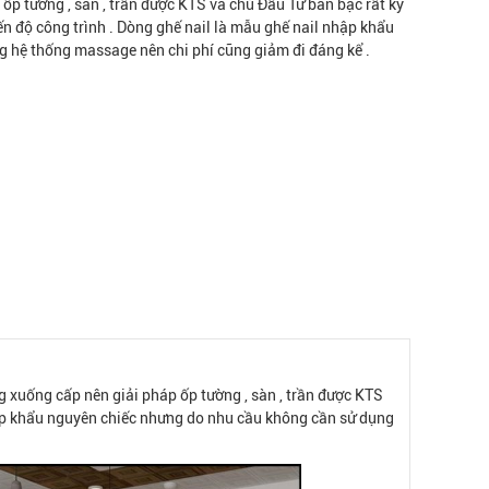
ốp tường , sàn , trần được KTS và chủ Đầu Tư bàn bạc rất kỹ
iến độ công trình . Dòng ghế nail là mẫu ghế nail nhập khẩu
 hệ thống massage nên chi phí cũng giảm đi đáng kể .
ng xuống cấp nên giải pháp ốp tường , sàn , trần được KTS
 nhập khẩu nguyên chiếc nhưng do nhu cầu không cần sử dụng