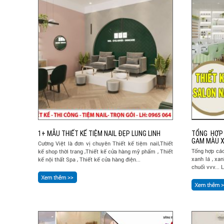
1+ MẪU THIẾT KẾ TIỆM NAIL ĐẸP LUNG LINH
TỔNG HỢP 
GAM MÀU X
Cường Việt là đơn vị chuyên Thiết kế tiệm nail,Thiết
Tổng hợp các
kế shop thời trang ,Thiết kế cửa hàng mỹ phẩm , Thiết
xanh lá , xa
kế nội thất Spa , Thiết kế cửa hàng điện...
chuối vvv... 