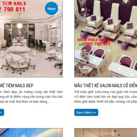
KẾ TIỆM NAILS ĐẸP
MẪU THIẾT KẾ SALON NAILS CỔ ĐIỂ
m Nail đẹp, ấn tượng cùng nội thất tiện
Với mẫu ghế sofa lưng cao giật nút man
ọng sẽ là điểm cộng lớn trong việc thu hút
cổ điển làm toát lên vẻ đẹp quý tộc của 
ạn là một thợ Nail và bạn đang...
Mẫu ghế được thiết kế đặc chưng với phần