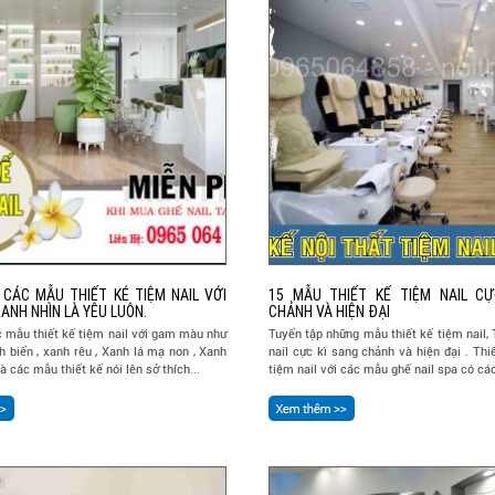
CÁC MẪU THIẾT KÉ TIỆM NAIL VỚI
15 MẪU THIẾT KẾ TIỆM NAIL CỰ
ANH NHÌN LÀ YÊU LUÔN.
CHẢNH VÀ HIỆN ĐẠI
 mẫu thiết kế tiệm nail với gam màu như
Tuyển tập những mẫu thiết kế tiệm nail, 
nh biển , xanh rêu , Xanh lá mạ non , Xanh
nail cực kì sang chảnh và hiện đại . Thiế
Là các mẫu thiết kế nói lên sở thích...
tiệm nail với các mẫu ghế nail spa có các