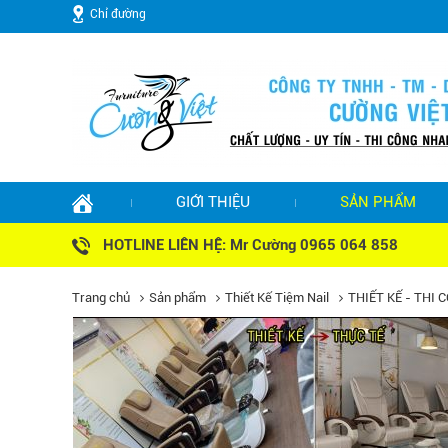
Chỉ đường
GIỚI THIỆU
SẢN PHẨM
HOTLINE LIÊN HỆ: Mr Cường 0965 064 858
Trang chủ
Sản phẩm
Thiết Kế Tiệm Nail
THIẾT KẾ - THI 