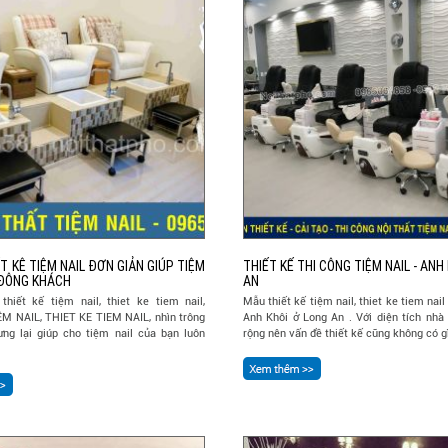
T KÊ TIỆM NAIL ĐƠN GIẢN GIÚP TIỆM
THIẾT KẾ THI CÔNG TIỆM NAIL - ANH 
 ĐÔNG KHÁCH
AN
hiết kế tiệm nail, thiet ke tiem nail,
Mẫu thiết kế tiệm nail, thiet ke tiem nai
ỆM NAIL, THIET KE TIEM NAIL, nhìn trông
Anh Khôi ở Long An . Với diện tích nhà
ưng lại giúp cho tiệm nail của bạn luôn
rộng nên vấn đề thiết kế cũng không có gì 
.