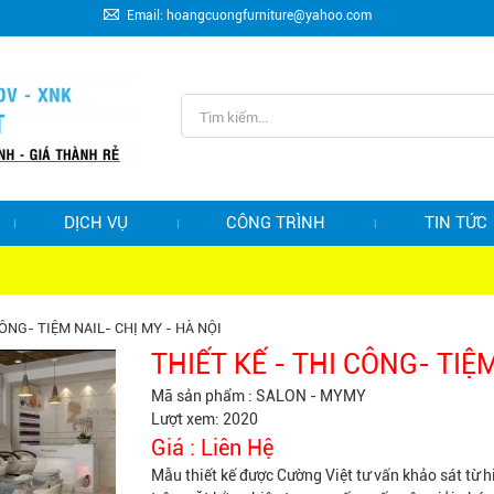
Email: hoangcuongfurniture@yahoo.com
DỊCH VỤ
CÔNG TRÌNH
TIN TỨC
CÔNG- TIỆM NAIL- CHỊ MY - HÀ NỘI
THIẾT KẾ - THI CÔNG- TIỆM
Mã sản phẩm :
SALON - MYMY
Lượt xem: 2020
Giá :
Liên Hệ
Mẫu thiết kế được Cường Việt tư vấn khảo sát từ hiệ