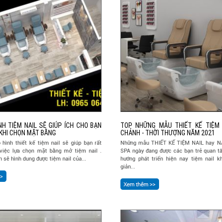
NH TIỆM NAIL SẼ GIÚP ÍCH CHO BẠN
TOP NHỮNG MẪU THIẾT KẾ TIỆM 
 KHI CHỌN MẶT BẰNG
CHẢNH - THỜI THƯỢNG NĂM 2021
hình thiết kế tiệm nail sẽ giúp bạn rất
Những mẫu THIẾT KẾ TIỆM NAIL hay N
 việc lựa chọn mặt bằng mở tiệm nail .
SPA ngày đang được các bạn trẻ quan tâ
 sẽ hình dung được tiệm nail của...
hướng phát triển hiện nay tiệm nail k
giản...