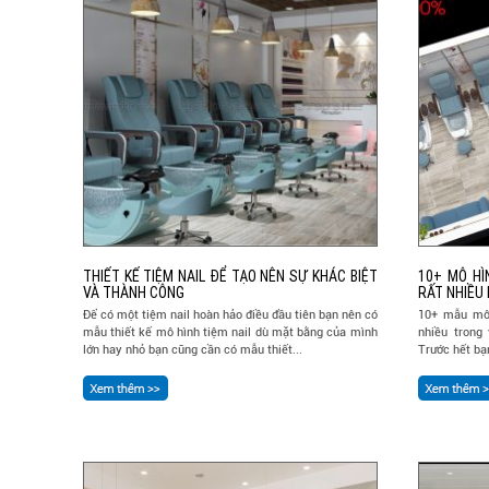
THIẾT KẾ TIỆM NAIL ĐỂ TẠO NÊN SỰ KHÁC BIỆT
10+ MÔ HÌ
VÀ THÀNH CÔNG
RẤT NHIỀU
Để có một tiệm nail hoàn hảo điều đầu tiên bạn nên có
10+ mẫu mô 
mẫu thiết kế mô hình tiệm nail dù mặt bằng của mình
nhiều trong
lớn hay nhỏ bạn cũng cần có mẫu thiết...
Trước hết bạn