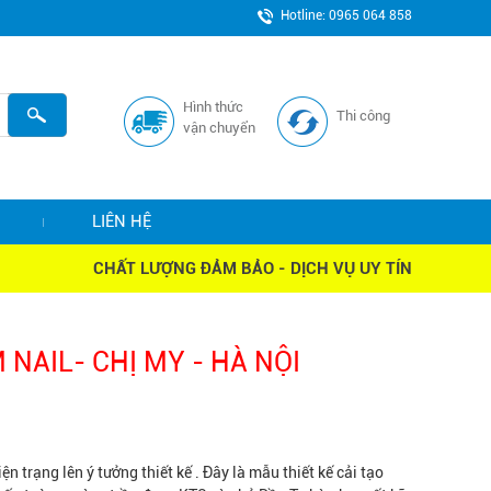
Hotline: 0965 064 858
Hình thức
Thi công
vận chuyển
LIÊN HỆ
CHẤT LƯỢNG ĐẢM BẢO - DỊCH VỤ UY TÍN
 NAIL- CHỊ MY - HÀ NỘI
n trạng lên ý tưởng thiết kế . Đây là mẫu thiết kế cải tạo