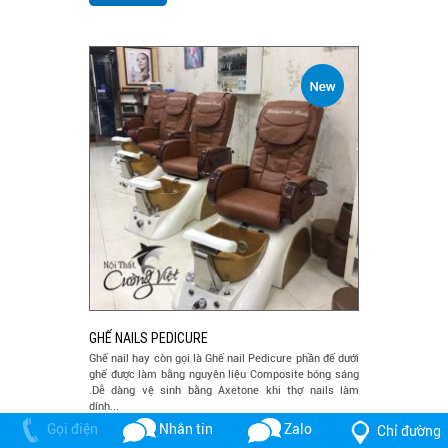
GHẾ NAILS PEDICURE
Ghế nail hay còn gọi là Ghế nail Pedicure phần đế dưới
ghế được làm bằng nguyên liệu Composite bóng sáng
.Dễ dàng vệ sinh bằng Axetone khi thợ nails làm
dính...
Gọi điện
Nhắn tin
Zalo
Chỉ đường