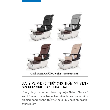
LƯU Ý VỀ PHONG THỦY CHO THẨM MỸ VIỆN -
SPA GIÚP KINH DOANH PHÁT ĐẠT
Phong thủy - cho các thẩm mỹ viện, Salon, Nails có
vai trò quan trọng trong kinh doanh. Với quan niệm
phường đông, phong thủy tốt sẽ giúp việc kinh doanh '
thuận buồm...