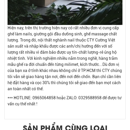
Hiện nay, trên thị trường hiện nay có rất nhiều đơn vị cung cấp
ghế làm nails, giường gội đầu dưỡng sinh, ghế massage chất
lượng. Trong đó, nội thất nghành nail thuộc CTY Cường Việt
sản xuất và nhập khẩu được các anh/chị hướng đến với số
lượng rất nhiều vì đảm bảo được uy tín-chất lượng-rẻ ủng hộ
nhiệt tình. Với kinh nghiệm nhiều năm trong nghề, hàng trăm
mẫu ghế ra đời chuẩn đến từng milimet, kích thước...Dù đơn vị
của bạn xa ở tỉnh khác nhau không chỉ ở TP.HCM thì CTY chúng
tôi vẫn sẽ giao hàng tận nơi, đến nơi đến chốn. Bạn chỉ cần liên
hệ đặt hàng và cọc 30% thì chúng tôi sễ giao đến bạn mọt cách
an toàn nhất có thể.
*** HOTLINE: 0965064858 hoặc ZALO: 0329588958 để được tư
vấn cụ thể nhất !
SẢN PHẨM CÙNG LOẠI