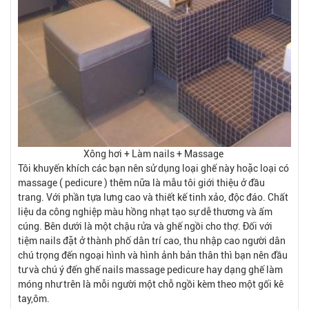
Xông hơi + Làm nails + Massage
Tôi khuyến khích các bạn nên sử dụng loại ghế này hoặc loại có
massage ( pedicure ) thêm nữa là mẫu tôi giới thiệu ở đầu
trang. Với phần tựa lưng cao và thiết kế tinh xảo, độc đáo. Chất
liệu da công nghiệp màu hồng nhạt tạo sự dễ thương và ấm
cúng. Bên dưới là một chậu rửa và ghế ngồi cho thợ. Đối với
tiệm nails đặt ở thành phố dân trí cao, thu nhập cao người dân
chú trọng đến ngoại hình và hình ảnh bản thân thì bạn nên đầu
tư và chú ý đến ghế nails massage pedicure hay dạng ghế làm
móng như trên là mỗi người một chỗ ngồi kèm theo một gối kê
tay,ôm.