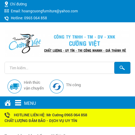
Chỉ đường
Email: hoangcuongfurniture@yahoo.com
Hotline: 0965 064 858
Hình thức
Thi công
vận chuyển
MENU
HOTLINE LIÊN HỆ: Mr Cường 0965 064 858
CHẤT LƯỢNG ĐẢM BẢO - DỊCH VỤ UY TÍN