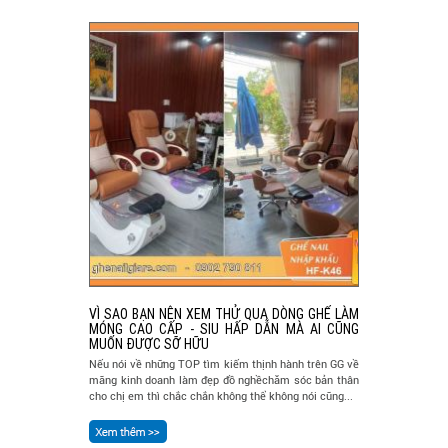
VÌ SAO BẠN NÊN XEM THỬ QUA DÒNG GHẾ LÀM
MÓNG CAO CẤP - SIU HẤP DẪN MÀ AI CŨNG
MUỐN ĐƯỢC SỠ HỮU
Nếu nói về những TOP tìm kiếm thịnh hành trên GG về
mãng kinh doanh làm đẹp đồ nghềchăm sóc bản thân
cho chị em thì chắc chắn không thể không nói cũng...