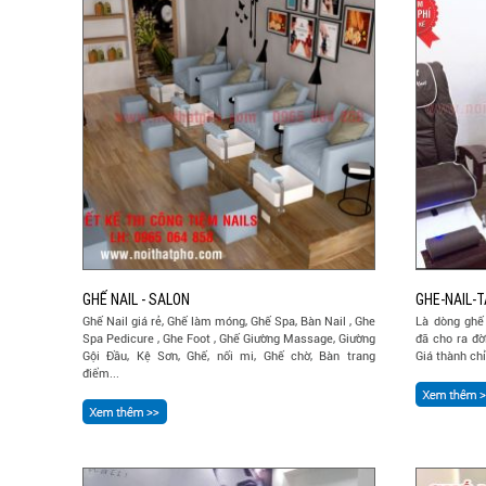
GHẾ NAIL - SALON
GHE-NAIL-T
Ghế Nail giá rẻ, Ghế làm móng, Ghế Spa, Bàn Nail , Ghe
Là dòng ghế
Spa Pedicure , Ghe Foot , Ghế Giường Massage, Giường
đã cho ra đờ
Gội Đầu, Kệ Sơn, Ghế, nối mi, Ghế chờ, Bàn trang
Giá thành chỉ
điểm...