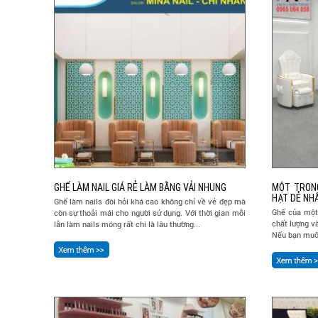
GHẾ LÀM NAIL GIÁ RẺ LÀM BẰNG VẢI NHUNG
MỘT TRON
HẠT DẺ NHẤ
Ghế làm nails đòi hỏi khá cao không chỉ về vẻ đẹp mà
Ghế của một 
còn sự thoải mái cho người sử dụng. Với thời gian mỗi
chất lượng v
lẫn làm nails móng rất chi là lâu thường...
Nếu bạn muốn