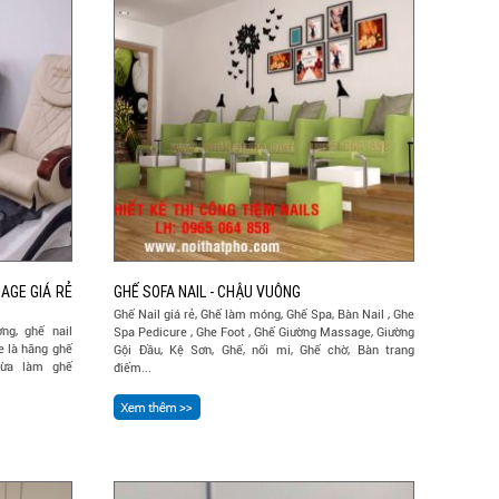
AGE GIÁ RẺ
GHẾ SOFA NAIL - CHẬU VUÔNG
Ghế Nail giá rẻ, Ghế làm móng, Ghế Spa, Bàn Nail , Ghe
ng, ghế nail
Spa Pedicure , Ghe Foot , Ghế Giường Massage, Giường
e là hãng ghế
Gội Đầu, Kệ Sơn, Ghế, nối mi, Ghế chờ, Bàn trang
vừa làm ghế
điểm...