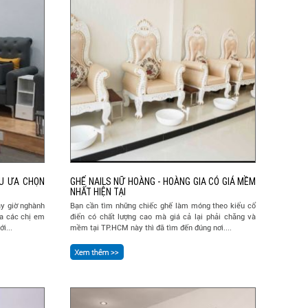
ÀU ƯA CHỌN
GHẾ NAILS NỮ HOÀNG - HOÀNG GIA CÓ GIÁ MỀM
NHẤT HIỆN TẠI
ây giờ nghành
Bạn cần tìm những chiếc ghế làm móng theo kiểu cổ
a các chị em
điển có chất lượng cao mà giá cả lại phải chăng và
i...
mềm tại TP.HCM này thì đã tìm đến đúng nơi....