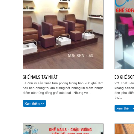
GHẾ NAILS TAY NHẬT
BỘ GHẾ SOF
Là đơn vị sản xuất tiên phong trong lĩnh vực ghế làm
Với chất liệ
nail nên chúng tôi am tường hết những ưu điểm nhược
kháng asiton
điểm của từng dòng ghế các loại . Nhưng với...
đen pha điể
thợ...