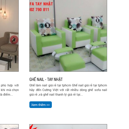
GHẾ NAIL - TAY NHẬT
 phù hợp với
Ghế làm nail giá rẻ tại tphcm Ghế nail giá rẻ tại tphcm
g khi mà chọn
hãy đến Cường Việt với rất nhiều dòng ghế sofa nail
à điểm...
giá rẻ ,và ghế nail thanh lý giá rẻ tại...