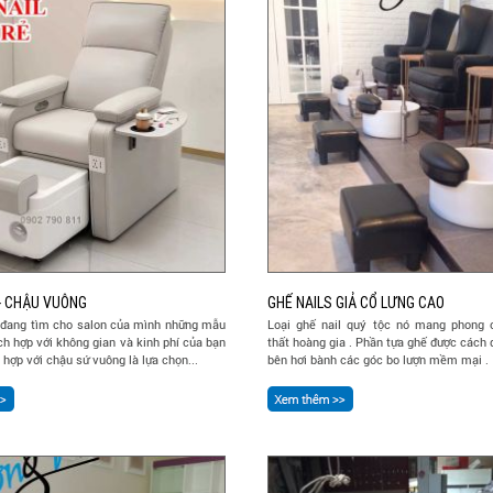
 - CHẬU VUÔNG
GHẾ NAILS GIẢ CỔ LƯNG CAO
i đang tìm cho salon của mình những mẫu
Loại ghế nail quý tộc nó mang phong 
ích hợp với không gian và kinh phí của bạn
thất hoàng gia . Phần tựa ghế được cách 
t hợp với chậu sứ vuông là lựa chọn...
bên hơi bành các góc bo lượn mềm mại .