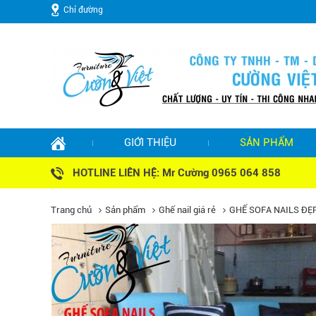
Chỉ đường
GIỚI THIỆU
SẢN PHẨM
HOTLINE LIÊN HỆ: Mr Cường 0965 064 858
Trang chủ
Sản phẩm
Ghế nail giá rẻ
GHẾ SOFA NAILS ĐẸ