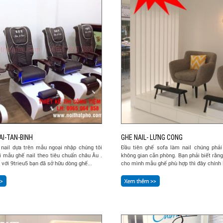
AI-TAN-BINH
GHE NAIL- LƯNG CONG
 nail dựa trên mẫu ngoại nhập chúng tôi
Đầu tiên ghế sofa làm nail chúng phải
i mẫu ghế nail theo tiêu chuẩn châu Âu .
không gian căn phòng. Bạn phải biết rằn
 với 9trieu5 bạn đã sở hữu dòng ghế...
cho mình mẫu ghế phù hợp thì đây chính l