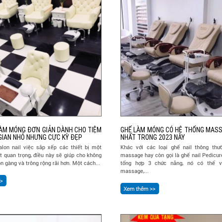
ÀM MÓNG ĐƠN GIẢN DÀNH CHO TIỆM
GHẾ LÀM MÓNG CÓ HỆ THỐNG MASS
GIAN NHỎ NHƯNG CỰC KỲ ĐẸP
NHẤT TRONG 2023 NÀY
alon nail việc sắp xếp các thiết bị một
Khác với các loại ghế nail thông thườ
ất quan trọng, điều này sẽ giúp cho không
massage hay còn gọi là ghế nail Pedicur
n gàng và trông rộng rãi hơn. Một cách...
tổng hợp 3 chức năng, nó có thể 
massage,...