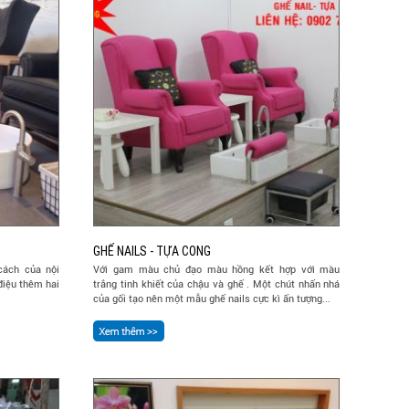
GHẾ NAILS - TỰA CONG
cách của nội
Với gam màu chủ đạo màu hồng kết hợp với màu
điệu thêm hai
trắng tinh khiết của chậu và ghế . Một chút nhấn nhá
của gối tạo nên một mẫu ghế nails cực kì ấn tượng...