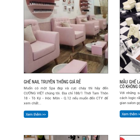
GHẾ NAIL TRUYỀN THỐNG GIÁ RẺ
MẪU GHẾ L
CÓ KHÔNG 
Muốn có một Spa đẹp và cực cháy thì hãy đến
Với những s
CƯỜNG VIỆT chúng tôi. Địa chỉ 188/1 Thới Tam Thôn
cách logic r
18 - Tô Ký - Hóc Môn - Q.12 nếu muốn đến CTY để
gian salon gọ
xem chất...