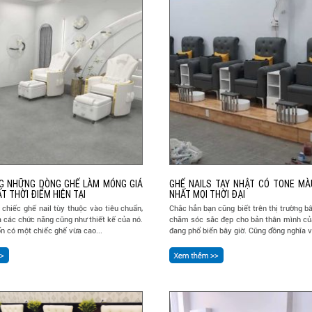
G NHỮNG DÒNG GHẾ LÀM MÓNG GIÁ
GHẾ NAILS TAY NHẬT CÓ TONE M
T THỜI ĐIỂM HIỆN TẠI
NHẤT MỌI THỜI ĐẠI
chiếc ghế nail tùy thuộc vào tiêu chuẩn,
Chắc hẳn bạn cũng biết trên thị trường b
à các chức năng cũng như thiết kế của nó.
chăm sóc sắc đẹp cho bản thân mình củ
 có một chiếc ghế vừa cao...
đang phổ biến bây giờ. Cũng đồng nghĩa vớ