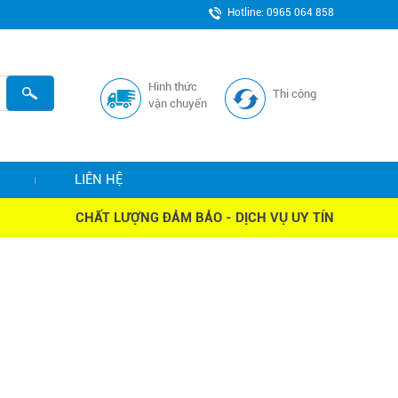
Hotline: 0965 064 858
Hình thức
Thi công
vận chuyển
LIÊN HỆ
CHẤT LƯỢNG ĐẢM BẢO - DỊCH VỤ UY TÍN