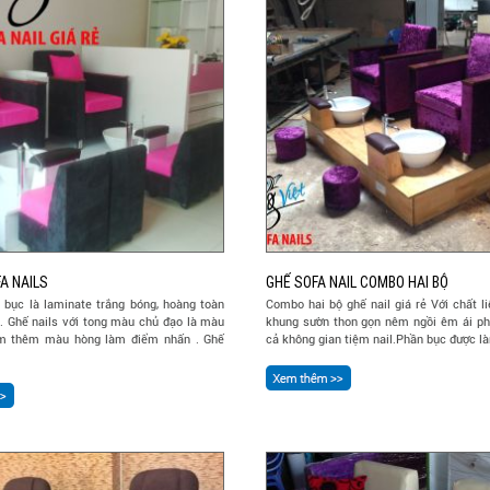
A NAILS
GHẾ SOFA NAIL COMBO HAI BỘ
u bục là laminate trắng bóng, hoàng toàn
Combo hai bộ ghế nail giá rẻ Với chất l
. Ghế nails với tong màu chủ đạo là màu
khung sườn thon gọn nêm ngồi êm ái phù
m thêm màu hòng làm điểm nhấn . Ghế
cả không gian tiệm nail.Phần bục được là