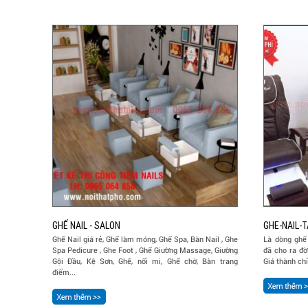
GHẾ NAIL - SALON
GHE-NAIL-T
Ghế Nail giá rẻ, Ghế làm móng, Ghế Spa, Bàn Nail , Ghe
Là dòng ghế
Spa Pedicure , Ghe Foot , Ghế Giường Massage, Giường
đã cho ra đờ
Gội Đầu, Kệ Sơn, Ghế, nối mi, Ghế chờ, Bàn trang
Giá thành chỉ
điểm...