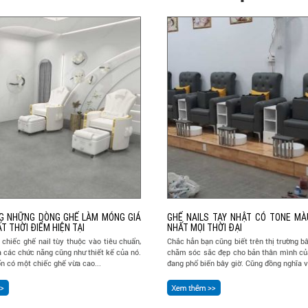
G NHỮNG DÒNG GHẾ LÀM MÓNG GIÁ
GHẾ NAILS TAY NHẬT CÓ TONE M
T THỜI ĐIỂM HIỆN TẠI
NHẤT MỌI THỜI ĐẠI
chiếc ghế nail tùy thuộc vào tiêu chuẩn,
Chắc hẳn bạn cũng biết trên thị trường b
à các chức năng cũng như thiết kế của nó.
chăm sóc sắc đẹp cho bản thân mình củ
 có một chiếc ghế vừa cao...
đang phổ biến bây giờ. Cũng đồng nghĩa vớ