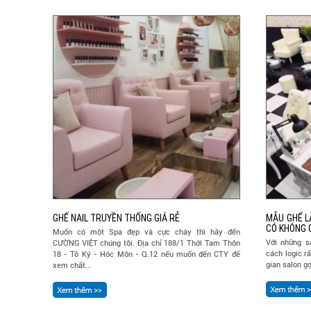
GHẾ NAIL TRUYỀN THỐNG GIÁ RẺ
MẪU GHẾ L
CÓ KHÔNG 
Muốn có một Spa đẹp và cực cháy thì hãy đến
Với những s
CƯỜNG VIỆT chúng tôi. Địa chỉ 188/1 Thới Tam Thôn
cách logic r
18 - Tô Ký - Hóc Môn - Q.12 nếu muốn đến CTY để
gian salon gọ
xem chất...