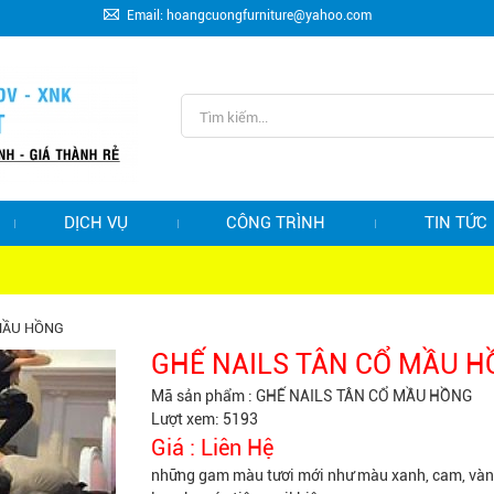
Email: hoangcuongfurniture@yahoo.com
DỊCH VỤ
CÔNG TRÌNH
TIN TỨC
 MẦU HỒNG
GHẾ NAILS TÂN CỔ MẦU 
Mã sản phẩm :
GHẾ NAILS TÂN CỔ MẦU HỒNG
Lượt xem: 5193
Giá :
Liên Hệ
những gam màu tươi mới như màu xanh, cam, vàng,