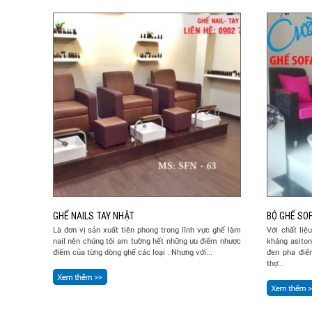
GHẾ NAILS TAY NHẬT
BỘ GHẾ SOF
Là đơn vị sản xuất tiên phong trong lĩnh vực ghế làm
Với chất liệ
nail nên chúng tôi am tường hết những ưu điểm nhược
kháng asiton
điểm của từng dòng ghế các loại . Nhưng với...
đen pha điể
thợ...