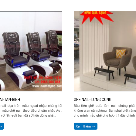
AI-TAN-BINH
GHE NAIL- LƯNG CONG
 nail dựa trên mẫu ngoại nhập chúng tôi
Đầu tiên ghế sofa làm nail chúng phải
i mẫu ghế nail theo tiêu chuẩn châu Âu .
không gian căn phòng. Bạn phải biết rằn
 với 9trieu5 bạn đã sở hữu dòng ghế...
cho mình mẫu ghế phù hợp thì đây chính l