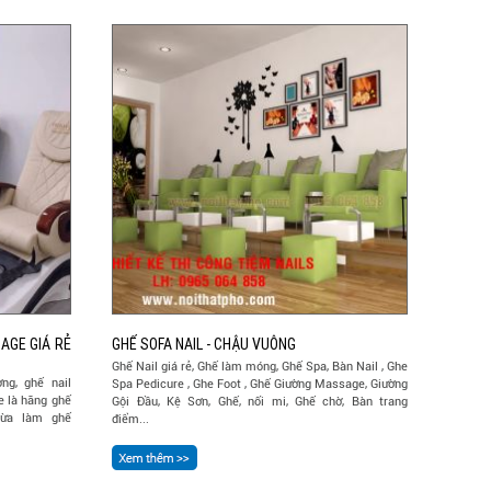
AGE GIÁ RẺ
GHẾ SOFA NAIL - CHẬU VUÔNG
Ghế Nail giá rẻ, Ghế làm móng, Ghế Spa, Bàn Nail , Ghe
ng, ghế nail
Spa Pedicure , Ghe Foot , Ghế Giường Massage, Giường
e là hãng ghế
Gội Đầu, Kệ Sơn, Ghế, nối mi, Ghế chờ, Bàn trang
vừa làm ghế
điểm...