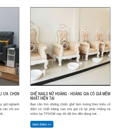
ÀU ƯA CHỌN
GHẾ NAILS NỮ HOÀNG - HOÀNG GIA CÓ GIÁ MỀM
NHẤT HIỆN TẠI
ây giờ nghành
Bạn cần tìm những chiếc ghế làm móng theo kiểu cổ
a các chị em
điển có chất lượng cao mà giá cả lại phải chăng và
i...
mềm tại TP.HCM này thì đã tìm đến đúng nơi....