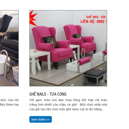
GHẾ NAILS - TỰA CONG
cách của nội
Với gam màu chủ đạo màu hồng kết hợp với màu
điệu thêm hai
trắng tinh khiết của chậu và ghế . Một chút nhấn nhá
của gối tạo nên một mẫu ghế nails cực kì ấn tượng...