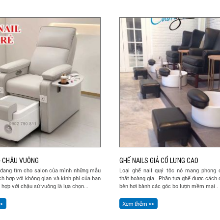
 - CHẬU VUÔNG
GHẾ NAILS GIẢ CỔ LƯNG CAO
i đang tìm cho salon của mình những mẫu
Loại ghế nail quý tộc nó mang phong 
ích hợp với không gian và kinh phí của bạn
thất hoàng gia . Phần tựa ghế được cách 
t hợp với chậu sứ vuông là lựa chọn...
bên hơi bành các góc bo lượn mềm mại .