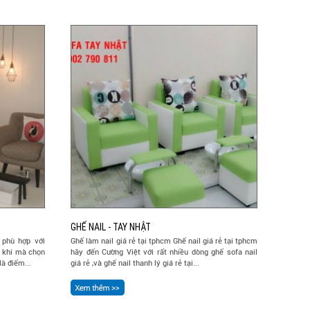
GHẾ NAIL - TAY NHẬT
 phù hợp với
Ghế làm nail giá rẻ tại tphcm Ghế nail giá rẻ tại tphcm
g khi mà chọn
hãy đến Cường Việt với rất nhiều dòng ghế sofa nail
à điểm...
giá rẻ ,và ghế nail thanh lý giá rẻ tại...