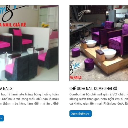
A NAILS
GHẾ SOFA NAIL COMBO HAI BỘ
u bục là laminate trắng bóng, hoàng toàn
Combo hai bộ ghế nail giá rẻ Với chất l
. Ghế nails với tong màu chủ đạo là màu
khung sườn thon gọn nêm ngồi êm ái phù
m thêm màu hòng làm điểm nhấn . Ghế
cả không gian tiệm nail.Phần bục được là