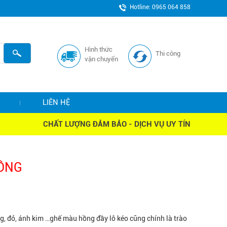
Hotline: 0965 064 858
Hình thức
Thi công
vận chuyển
LIÊN HỆ
CHẤT LƯỢNG ĐẢM BẢO - DỊCH VỤ UY TÍN
HỒNG
 đỏ, ánh kim …ghế màu hồng đầy lô kéo cũng chính là trào