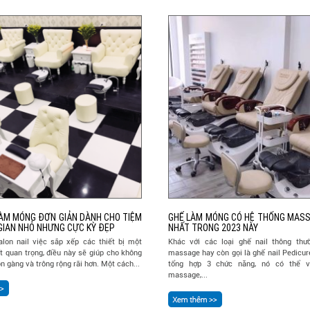
ÀM MÓNG ĐƠN GIẢN DÀNH CHO TIỆM
GHẾ LÀM MÓNG CÓ HỆ THỐNG MASS
GIAN NHỎ NHƯNG CỰC KỲ ĐẸP
NHẤT TRONG 2023 NÀY
alon nail việc sắp xếp các thiết bị một
Khác với các loại ghế nail thông thườ
ất quan trọng, điều này sẽ giúp cho không
massage hay còn gọi là ghế nail Pedicur
n gàng và trông rộng rãi hơn. Một cách...
tổng hợp 3 chức năng, nó có thể 
massage,...