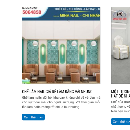
GHẾ LÀM NAIL GIÁ RẺ LÀM BẰNG VẢI NHUNG
MỘT TRON
HẠT DẺ NHẤ
Ghế làm nails đòi hỏi khá cao không chỉ về vẻ đẹp mà
Ghế của một 
còn sự thoải mái cho người sử dụng. Với thời gian mỗi
chất lượng v
lẫn làm nails móng rất chi là lâu thường...
Nếu bạn muốn