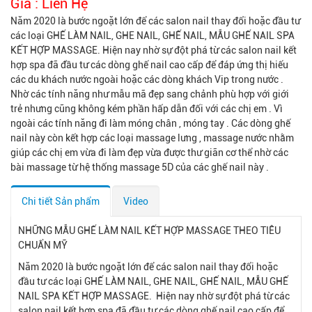
Giá :
Liên Hệ
Năm 2020 là bước ngoặt lớn để các salon nail thay đổi hoặc đầu tư
các loại GHẾ LÀM NAIL, GHE NAIL, GHẾ NAIL, MẪU GHẾ NAIL SPA
KẾT HỢP MASSAGE. Hiện nay nhờ sự đột phá từ các salon nail kết
hợp spa đã đầu tư các dòng ghế nail cao cấp để đáp ứng thị hiếu
các du khách nước ngoài hoặc các dòng khách Vip trong nước .
Nhờ các tính năng như mẫu mã đẹp sang chảnh phù hợp với giới
trẻ nhưng cũng không kém phần hấp dẫn đối với các chị em . Vì
ngoài các tính năng đi làm móng chân , móng tay . Các dòng ghế
nail này còn kết hợp các loại massage lưng , massage nước nhằm
giúp các chị em vừa đi làm đẹp vừa được thư giãn cơ thể nhờ các
bài massage từ hệ thống massage 5D của các ghế nail này .
Chi tiết Sản phẩm
Video
NHỮNG MẪU GHẾ LÀM NAIL KẾT HỢP MASSAGE THEO TIÊU
CHUẨN MỸ
Năm 2020 là bước ngoặt lớn để các salon nail thay đổi hoặc
đầu tư các loại GHẾ LÀM NAIL, GHE NAIL, GHẾ NAIL, MẪU GHẾ
NAIL SPA KẾT HỢP MASSAGE. Hiện nay nhờ sự đột phá từ các
salon nail kết hợp spa đã đầu tư các dòng ghế nail cao cấp để