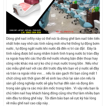
Dòng ghế nail infity này có thể nói là dòng ghế làm nail tiên tiến
nhất hiện nay nhờ các tính năng mới như hệ thống tự động bơm
nước , tự động ngắt nước khi nước đã đến vị trí cài đặt . Đây là
tính năng được bổ sung nhằm tránh tình trạng nước bị tràn đầy
ra ngoài hay khi các thợ đã mở nước nhưng bận điện thoại hay
công việc khác mà sơ ý ko chú ý mực nước trong bồn . Nếu như
các mẫu ghế nail với các đời trước đây khi bạn vô ý nước sẽ đầy
và tràn ra ngoài nhà vvv.... nếu là sàn gạch thì bạn cũng mất 1
chút công sức thời gian để vệ sinh lau chùi lại sàn còn nếu là
sàn gỗ công nghiệp nước sẽ gây hư hại đến sàn và đọng ẩm
trong sàn gây ra các mùi ẩm mốc trong tiệm . Vì vậy nếu bạn là
chủ tiệm nail hay khách hàng đông cũng như thợ làm nhiều bạn
nên đầu tư dòng ghế này . Tôi đảm bảo bạn sẽ cực kỳ hài lòng
về mẫu ghế nail cao cấp này .