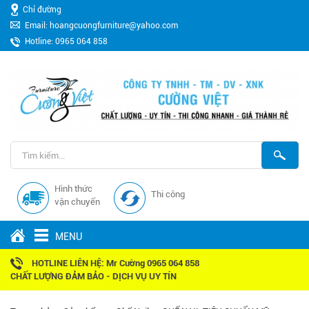
Chỉ đường
Email: hoangcuongfurniture@yahoo.com
Hotline: 0965 064 858
Hình thức
Thi công
vận chuyển
MENU
HOTLINE LIÊN HỆ: Mr Cường 0965 064 858
CHẤT LƯỢNG ĐẢM BẢO - DỊCH VỤ UY TÍN