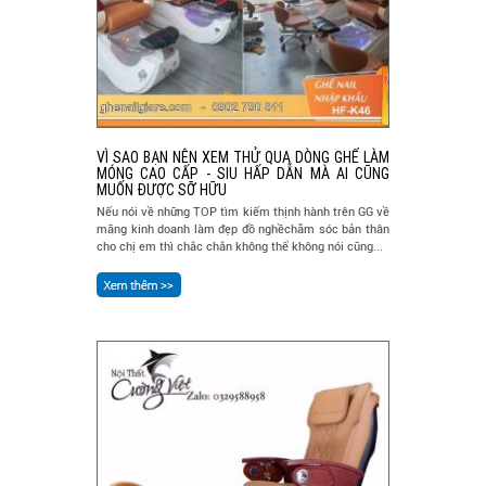
VÌ SAO BẠN NÊN XEM THỬ QUA DÒNG GHẾ LÀM
MÓNG CAO CẤP - SIU HẤP DẪN MÀ AI CŨNG
MUỐN ĐƯỢC SỠ HỮU
Nếu nói về những TOP tìm kiếm thịnh hành trên GG về
mãng kinh doanh làm đẹp đồ nghềchăm sóc bản thân
cho chị em thì chắc chắn không thể không nói cũng...