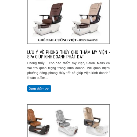
LƯU Ý VỀ PHONG THỦY CHO THẨM MỸ VIỆN -
SPA GIÚP KINH DOANH PHÁT ĐẠT
Phong thủy - cho các thẩm mỹ viện, Salon, Nails có
vai trò quan trọng trong kinh doanh. Với quan niệm
phường đông, phong thủy tốt sẽ giúp việc kinh doanh '
thuận buồm...