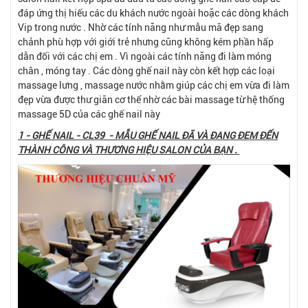
đáp ứng thị hiếu các du khách nước ngoài hoặc các dòng khách
Vip trong nước . Nhờ các tính năng như mẫu mã đẹp sang
chảnh phù hợp với giới trẻ nhưng cũng không kém phần hấp
dẫn đối với các chị em . Vì ngoài các tính năng đi làm móng
chân , móng tay . Các dòng ghế nail này còn kết hợp các loại
massage lưng , massage nước nhằm giúp các chị em vừa đi làm
đẹp vừa được thư giãn cơ thể nhờ các bài massage từ hệ thống
massage 5D của các ghế nail này
1 - GHẾ NAIL - CL39 - MẪU GHẾ NAIL ĐÃ VÀ ĐANG ĐEM ĐẾN
THÀNH CÔNG VÀ THƯƠNG HIỆU SALON CỦA BẠN .