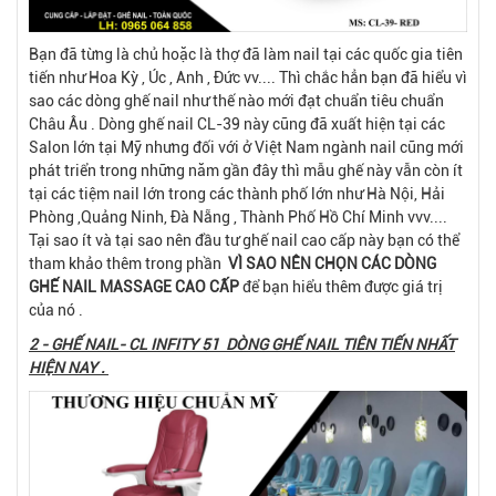
Bạn đã từng là chủ hoặc là thợ đã làm nail tại các quốc gia tiên
tiến như Hoa Kỳ , Úc , Anh , Đức vv.... Thì chắc hẳn bạn đã hiểu vì
sao các dòng ghế nail như thế nào mới đạt chuẩn tiêu chuẩn
Châu Âu . Dòng ghế nail CL-39 này cũng đã xuất hiện tại các
Salon lớn tại Mỹ nhưng đối với ở Việt Nam ngành nail cũng mới
phát triển trong những năm gần đây thì mẫu ghế này vẫn còn ít
tại các tiệm nail lớn trong các thành phố lớn như Hà Nội, Hải
Phòng ,Quảng Ninh, Đà Nẵng , Thành Phố Hồ Chí Minh vvv....
Tại sao ít và tại sao nên đầu tư ghế nail cao cấp này bạn có thể
tham khảo thêm trong phần
VÌ SAO NÊN CHỌN CÁC DÒNG
GHẾ NAIL MASSAGE CAO CẤP
để bạn hiểu thêm được giá trị
của nó .
2 - GHẾ NAIL- CL INFITY 51 DÒNG GHẾ NAIL TIÊN TIẾN NHẤT
HIỆN NAY .