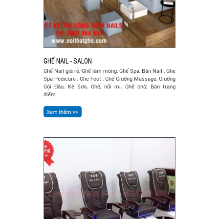
GHẾ NAIL - SALON
Ghế Nail giá rẻ, Ghế làm móng, Ghế Spa, Bàn Nail , Ghe
Spa Pedicure , Ghe Foot , Ghế Giường Massage, Giường
Gội Đầu, Kệ Sơn, Ghế, nối mi, Ghế chờ, Bàn trang
điểm...