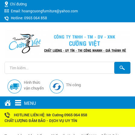
Chỉ đường
Email: hoangcuongfurniture@yahoo.com
Hotline: 0965 064 858
Hình thức
Thi công
vận chuyển
MENU
HOTLINE LIÊN HỆ: Mr Cường 0965 064 858
CHẤT LƯỢNG ĐẢM BẢO - DỊCH VỤ UY TÍN