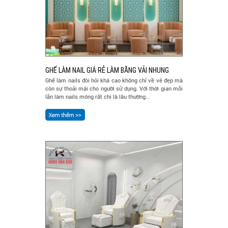
GHẾ LÀM NAIL GIÁ RẺ LÀM BẰNG VẢI NHUNG
Ghế làm nails đòi hỏi khá cao không chỉ về vẻ đẹp mà
còn sự thoải mái cho người sử dụng. Với thời gian mỗi
lẫn làm nails móng rất chi là lâu thường...